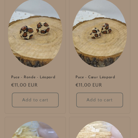
e
c
t
i
o
n
:
Puce - Ronde - Léopard
Puce - Cœur Léopard
Regular
€11,00 EUR
Regular
€11,00 EUR
price
price
Add to cart
Add to cart