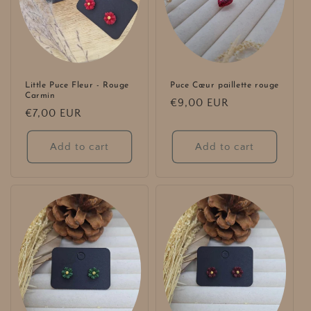
Little Puce Fleur - Rouge
Puce Cœur paillette rouge
Carmin
Regular
€9,00 EUR
Regular
€7,00 EUR
price
price
Add to cart
Add to cart