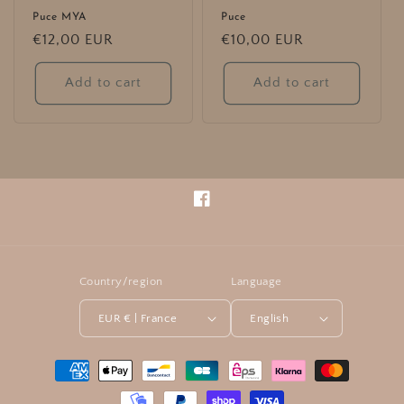
Puce MYA
Puce
Regular
€12,00 EUR
Regular
€10,00 EUR
price
price
Add to cart
Add to cart
Facebook
Country/region
Language
EUR € | France
English
Payment
methods