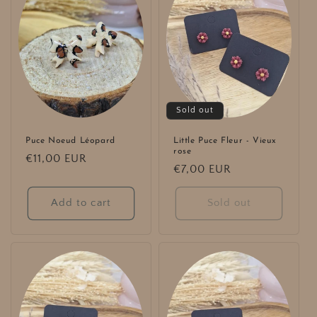
Sold out
Puce Noeud Léopard
Little Puce Fleur - Vieux
rose
Regular
€11,00 EUR
Regular
€7,00 EUR
price
price
Add to cart
Sold out