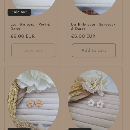
Sold out
Les little puce - Vert &
Les little puce - Bordeaux
Dorée
& Dorée
Regular
€6,00 EUR
Regular
€6,00 EUR
price
price
Sold out
Add to cart