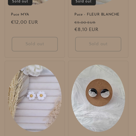
Sold out
Sold out
Puce MYA
Puce - FLEUR BLANCHE
Regular
€12,00 EUR
Regular
Sale
€9,00 EUR
price
price
€8,10 EUR
price
Sold out
Sold out