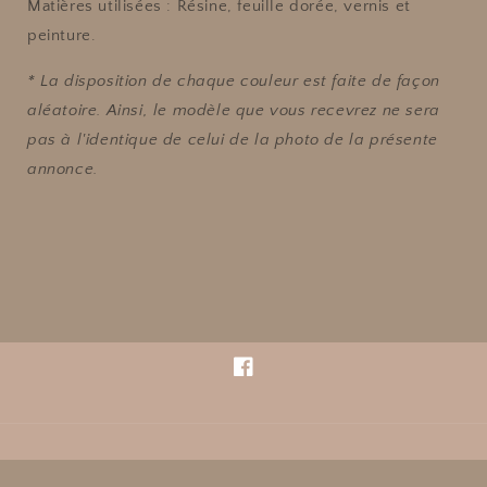
Matières utilisées : Résine, feuille dorée, vernis et
peinture.
* La disposition de chaque couleur est faite de façon
aléatoire. Ainsi, le modèle que vous recevrez ne sera
pas à l'identique de celui de la photo de la présente
annonce.
Facebook
Pays/région
Langue