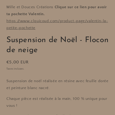
de
de
neige
neige
Mille et Douces Créations
Clique sur ce lien pour avoir
ta pochette Valentin.
https://www.clquicoud.com/product-page/valentin-la-
petite-pochette
Suspension de Noël - Flocon
de neige
Prix
€5,00 EUR
habituel
Taxes incluses.
Suspension de noël réalisée en résine avec feuille dorée
et peinture blanc nacré.
Chaque pièce est réalisée à la main, 100 % unique pour
vous !