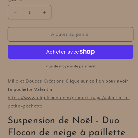
Quantité
média
1
dans
Réduire
Augmenter
une
fenêtre
la
la
modale
quantité
quantité
de
de
Ajouter au panier
Suspension
Suspension
de
de
Noël
Noël
-
-
Duo
Duo
Plus de moyens de paiement
Flocon
Flocon
de
de
Mille et Douces Créations
Clique sur ce lien pour avoir
neige
neige
ta pochette Valentin.
à
à
https://www.clquicoud.com/product-page/valentin-la-
paillette
paillette
petite-pochette
Suspension de Noël - Duo
Flocon de neige à paillette