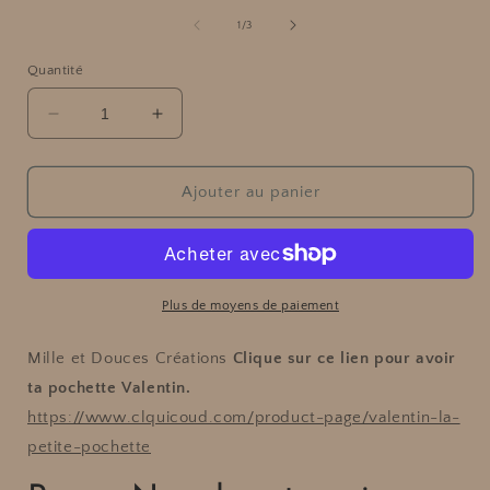
média
l
1
de
1
/
3
dans
une
Quantité
fenêtre
modale
f
Réduire
Augmenter
la
la
quantité
quantité
de
de
Ajouter au panier
Puce
Puce
-
-
Nœud
Nœud
vert
vert
sapin
sapin
Plus de moyens de paiement
Mille et Douces Créations
Clique sur ce lien pour avoir
ta pochette Valentin.
https://www.clquicoud.com/product-page/valentin-la-
petite-pochette