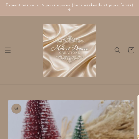
et
Expéditions sous 15 jours ouvrés (hors weekends et jours fériés)
passer
✈️
au
contenu
Panier
Passer aux
informations
produits