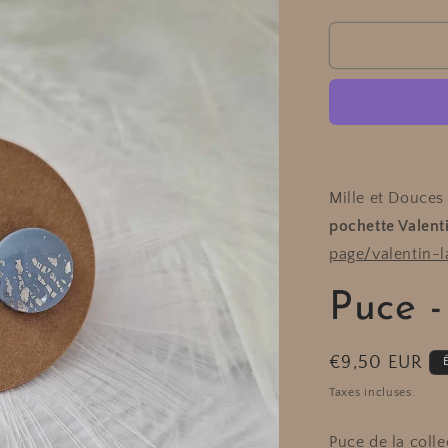
la
quantité
de
Puce
-
LUNE
Mille et Douces
pochette Valent
page/valentin-l
Puce 
Prix
€9,50 EUR
habituel
Taxes incluses.
Puce de la coll