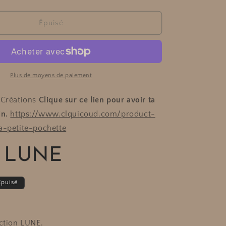
la
n
quantité
de
Épuisé
Puce
-
LUNE
Plus de moyens de paiement
 Créations
Clique sur ce lien pour avoir ta
in.
https://www.clquicoud.com/product-
a-petite-pochette
- LUNE
Épuisé
ection LUNE.