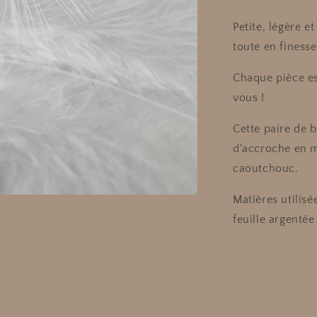
Petite, légère e
toute en finesse
Chaque pièce es
vous !
Cette paire de 
d'accroche en m
caoutchouc.
Matières utilis
feuille argentée