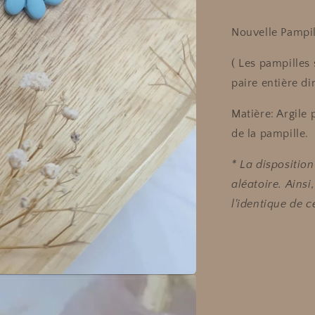
Nouvelle Pampil
( Les pampilles 
paire entière di
Matière: Argile 
de la pampille.
* La dispositio
aléatoire. Ains
l'identique de 