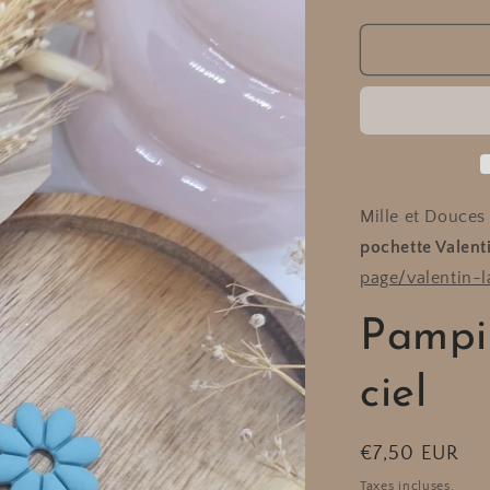
la
quantité
de
Pampille
JADE
-
Bleu
ciel
Mille et Douces
pochette Valent
page/valentin-l
Pampil
ciel
Prix
€7,50 EUR
habituel
Taxes incluses.