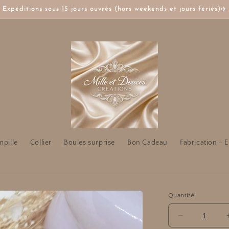
Expéditions sous 15 jours ouvrés (hors weekends et jours fériés)✈️
mpille
Collier
Boules surprise
Bon Cadeau
Fabrication - E
Quantité
Réduire