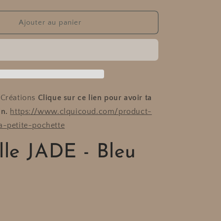
la
n
quantité
de
Ajouter au panier
Pampille
JADE
-
Bleu
ciel
 Créations
Clique sur ce lien pour avoir ta
in.
https://www.clquicoud.com/product-
a-petite-pochette
le JADE - Bleu