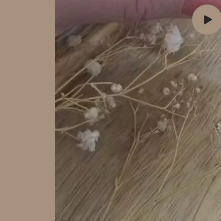
Lire
la
vidé