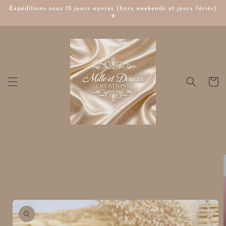
et
Expéditions sous 15 jours ouvrés (hors weekends et jours fériés)
passer
✈️
au
contenu
Panier
Passer aux
informations
produits