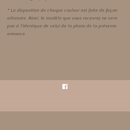
* La disposition de chaque couleur est faite de façon
aléatoire. Ainsi, le modèle que vous recevrez ne sera
pas à l'identique de celui de la photo de la présente
annonce.
Facebook
Pays/région
Langue
EUR € | France
Français