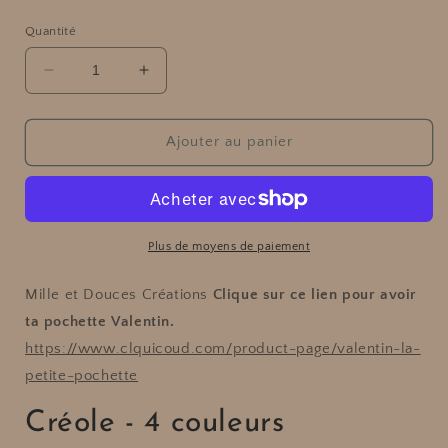
1
dans
Quantité
une
fenêtre
f
modale
Réduire
Augmenter
la
la
quantité
quantité
de
de
Ajouter au panier
Créole
Créole
-
-
4
4
couleurs
couleurs
Plus de moyens de paiement
Mille et Douces Créations
Clique sur ce lien pour avoir
ta pochette Valentin.
https://www.clquicoud.com/product-page/valentin-la-
petite-pochette
Créole - 4 couleurs