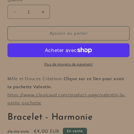
Quantité
média
1
dans
Réduire
Augmenter
une
fenêtre
la
la
modale
quantité
quantité
de
de
Ajouter au panier
Bracelet
Bracelet
-
-
Harmonie
Harmonie
Plus de moyens de paiement
Mille et Douces Créations
Clique sur ce lien pour avoir
ta pochette Valentin.
https://www.clquicoud.com/product-page/valentin-la-
petite-pochette
Bracelet - Harmonie
Prix
Prix
€4,00 EUR
En vente
€8,00 EUR