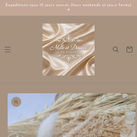
et
Expéditions sous 15 jours ouvrés (hors weekends et jours fériés)
passer
✈️
au
contenu
Panier
Passer aux
informations
produits