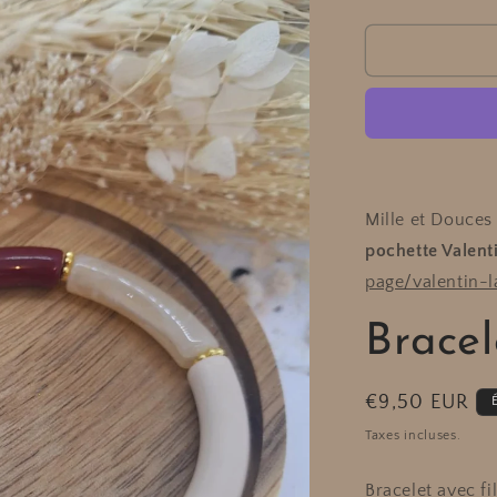
la
quantité
de
Bracelet
&quot;Harm
Mille et Douces
pochette Valent
page/valentin-l
Bracel
Prix
€9,50 EUR
habituel
Taxes incluses.
Bracelet avec fi