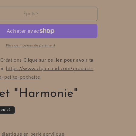
la
n
quantité
de
Épuisé
Bracelet
onie&quot;
&quot;Harmonie&quot;
Plus de moyens de paiement
 Créations
Clique sur ce lien pour avoir ta
in.
https://www.clquicoud.com/product-
a-petite-pochette
et "Harmonie"
Épuisé
l élastique en perle acrylique.