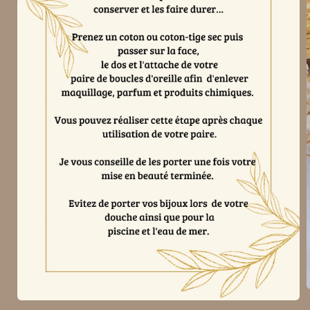
O
l
Ouvrir