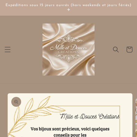
et
Expéditions sous 15 jours ouvrés (hors weekends et jours fériés)
passer
✈️
au
contenu
Panier
Passer aux
informations
produits