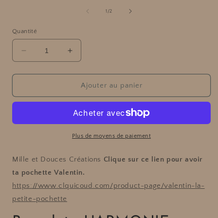
le
média
de
1
/
2
1
dans
Quantité
f
une
fenêtre
modale
Réduire
Augmenter
la
la
quantité
quantité
de
de
Ajouter au panier
Bracelet
Bracelet
-
-
HARMONIE
HARMONIE
Plus de moyens de paiement
Mille et Douces Créations
Clique sur ce lien pour avoir
ta pochette Valentin.
https://www.clquicoud.com/product-page/valentin-la-
petite-pochette