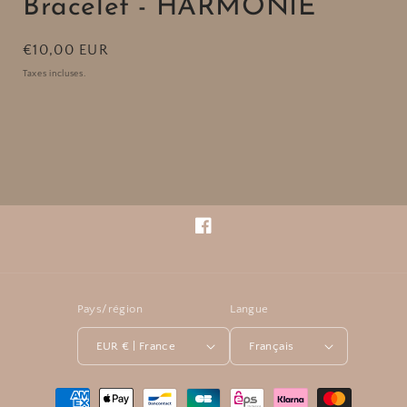
Bracelet - HARMONIE
Prix
€10,00 EUR
habituel
Taxes incluses.
Facebook
Pays/région
Langue
EUR € | France
Français
Moyens