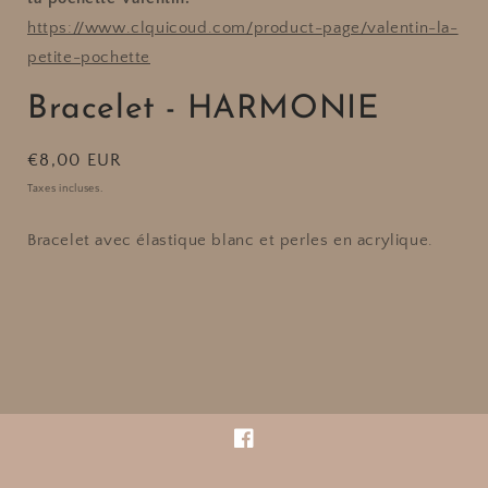
https://www.clquicoud.com/product-page/valentin-la-
petite-pochette
Bracelet - HARMONIE
Prix
€8,00 EUR
habituel
Taxes incluses.
Bracelet avec élastique blanc et perles en acrylique.
Facebook