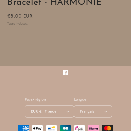
Bracelet - HARMONIE
Prix
€8,00 EUR
habituel
Taxes incluses.
Facebook
Pays/région
Langue
EUR € | France
Français
Moyens