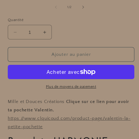
média
l
1
de
1
/
2
dans
une
Quantité
fenêtre
modale
f
Réduire
Augmenter
la
la
quantité
quantité
de
de
Ajouter au panier
Bracelet
Bracelet
-
-
HARMONIE
HARMONIE
Plus de moyens de paiement
Mille et Douces Créations
Clique sur ce lien pour avoir
ta pochette Valentin.
https://www.clquicoud.com/product-page/valentin-la-
petite-pochette