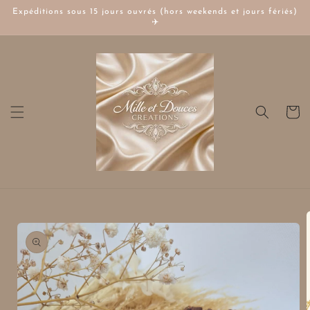
et
Expéditions sous 15 jours ouvrés (hors weekends et jours fériés)
passer
✈️
au
contenu
Panier
Passer aux
informations
produits