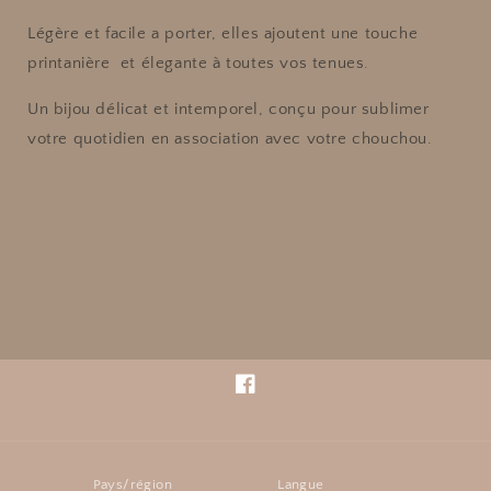
Légère et facile a porter, elles ajoutent une touche
printanière et élegante à toutes vos tenues.
Un bijou délicat et intemporel, conçu pour sublimer
votre quotidien en association avec votre chouchou.
Facebook
Pays/région
Langue