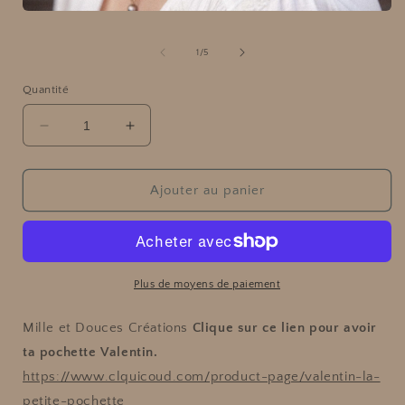
l
Ouvrir
le
média
de
1
/
5
1
dans
f
une
Quantité
fenêtre
modale
Réduire
Augmenter
la
la
quantité
quantité
de
de
Ajouter au panier
Box
Box
de
de
printemps
printemps
n°19
n°19
Plus de moyens de paiement
Mille et Douces Créations
Clique sur ce lien pour avoir
ta pochette Valentin.
https://www.clquicoud.com/product-page/valentin-la-
petite-pochette