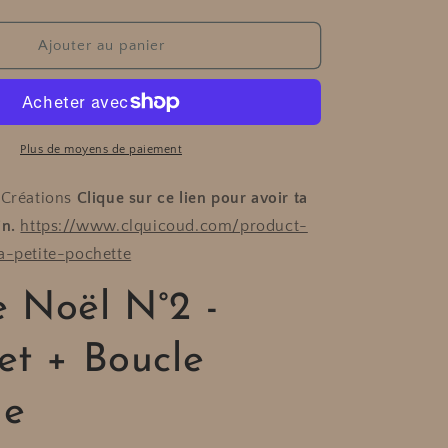
la
n
quantité
de
Ajouter au panier
Box
de
Noël
N°2
-
Plus de moyens de paiement
Bracelet
+
 Créations
Clique sur ce lien pour avoir ta
Boucle
in.
https://www.clquicoud.com/product-
e
d&#39;oreille
a-petite-pochette
e Noël N°2 -
et + Boucle
le