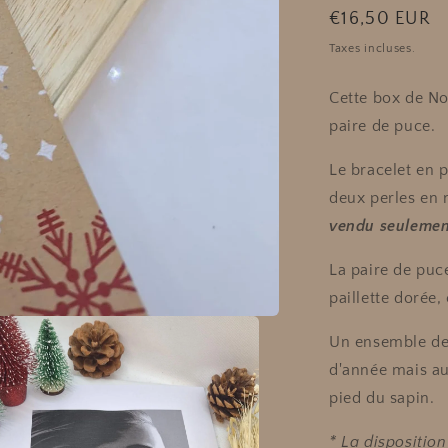
Prix
€16,50 EUR
habituel
Taxes incluses.
Cette box de No
paire de puce.
Le bracelet en 
deux perles en 
vendu seulemen
La paire de puc
paillette dorée,
Un ensemble de 
d'année mais au
pied du sapin.
* La dispositio