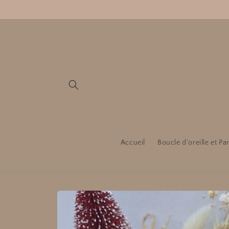
et
passer
au
contenu
Accueil
Boucle d'oreille et Pa
Passer aux
informations
produits