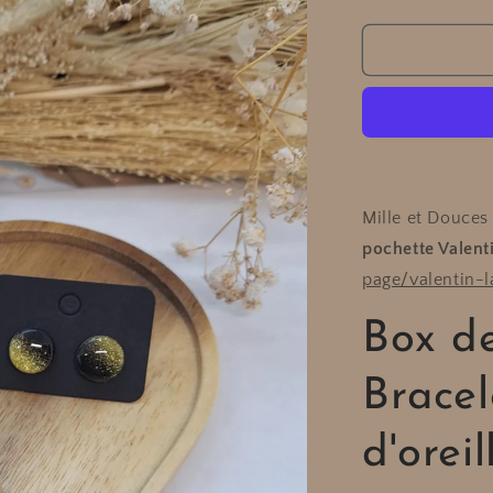
la
quantité
de
Box
de
Noël
N°2
-
Bracelet
+
Mille et Douces
Boucle
pochette Valent
d&#39;oreill
page/valentin-l
Box d
Bracel
d'oreil