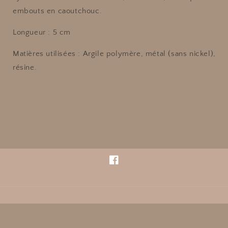
embouts en caoutchouc.
Longueur : 5 cm
Matières utilisées
: Argile polymère, métal (sans nickel),
résine.
Facebook
Pays/région
Langue
EUR € | France
Français