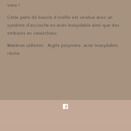
vous !
Cette paire de boucle d’oreille est vendue avec un
système d’accroche en acier inoxydable ainsi que des
embouts en caoutchouc.
Matières utilisées : Argile polymère, acier inoxydable,
résine.
Facebook