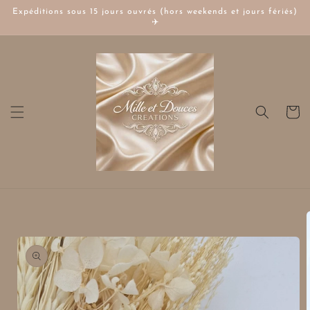
et
Expéditions sous 15 jours ouvrés (hors weekends et jours fériés)
passer
✈️
au
contenu
Panier
Passer aux
informations
produits