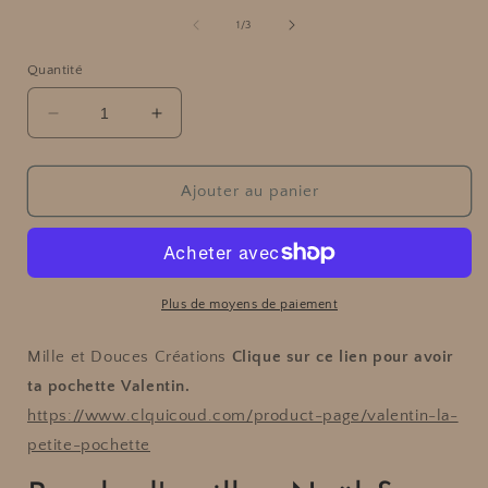
média
l
1
de
1
/
3
dans
une
Quantité
fenêtre
modale
f
Réduire
Augmenter
la
la
quantité
quantité
de
de
Ajouter au panier
Boucle
Boucle
d&#39;oreille
d&#39;oreille
-
-
Noël
Noël
&amp;
&amp;
Plus de moyens de paiement
Fêtes
Fêtes
Mille et Douces Créations
Clique sur ce lien pour avoir
ta pochette Valentin.
https://www.clquicoud.com/product-page/valentin-la-
petite-pochette