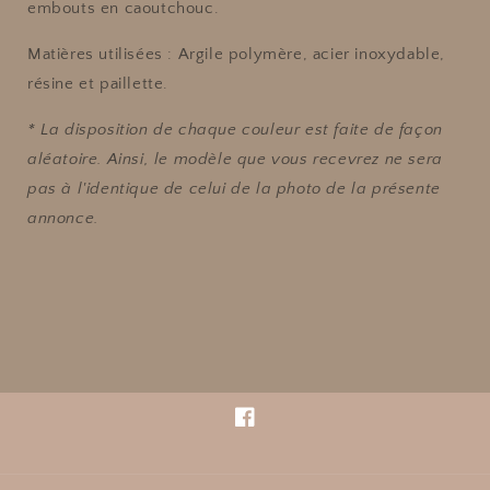
embouts en caoutchouc.
Matières utilisées
: Argile polymère, acier inoxydable,
résine et paillette.
* La disposition de chaque couleur est faite de façon
aléatoire. Ainsi, le modèle que vous recevrez ne sera
pas à l'identique de celui de la photo de la présente
annonce.
Facebook