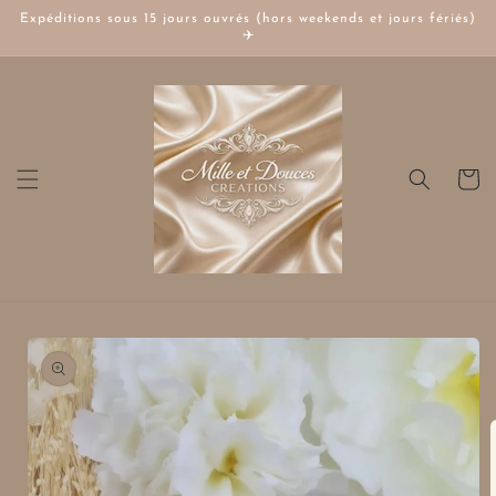
et
Expéditions sous 15 jours ouvrés (hors weekends et jours fériés)
passer
✈️
au
contenu
Panier
Passer aux
informations
produits