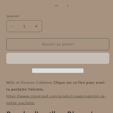
média
1
de
1
/
3
dans
une
Quantité
fenêtre
f
modale
Réduire
Augmenter
la
la
quantité
quantité
de
de
Ajouter au panier
Boucle
Boucle
d&#39;oreille
d&#39;oreille
-
-
Blanc
Blanc
/
/
Beige
Beige
/
/
Mille et Douces Créations
Clique sur ce lien pour avoir
Rose
Rose
ta pochette Valentin.
pâle/
pâle/
https://www.clquicoud.com/product-page/valentin-la-
Dorée
Dorée
petite-pochette