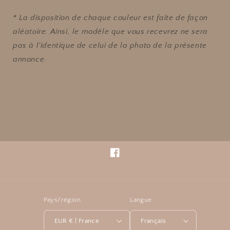
* La disposition de chaque couleur est faite de façon
aléatoire. Ainsi, le modèle que vous recevrez ne sera
pas à l'identique de celui de la photo de la présente
annonce.
Facebook
Pays/région
Langue
EUR € | France
Français