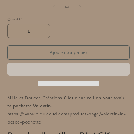
l
dans
de
1
/
2
une
fenêtre
modale
Quantité
f
Réduire
Augmenter
la
la
quantité
quantité
de
de
Ajouter au panier
Boucle
Boucle
d&#39;oreille
d&#39;oreille
-
-
BLACK
BLACK
AND
AND
GOLD
GOLD
Mille et Douces Créations
Clique sur ce lien pour avoir
ta pochette Valentin.
https://www.clquicoud.com/product-page/valentin-la-
petite-pochette