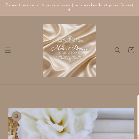
et
Expéditions sous 15 jours ouvrés (hors weekends et jours fériés)
passer
✈️
au
contenu
Panier
Passer aux
informations
produits