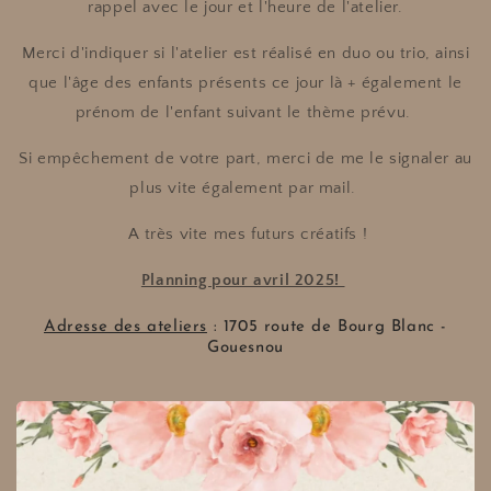
rappel avec le jour et l'heure de l'atelier.
Merci d'indiquer si l'atelier est réalisé en duo ou trio, ainsi
que l'âge des enfants présents ce jour là + également le
prénom de l'enfant suivant le thème prévu.
Si empêchement de votre part, merci de me le signaler au
plus vite également par mail.
A très vite mes futurs créatifs !
Planning pour avril 2025!
Adresse des ateliers
: 1705 route de Bourg Blanc -
Gouesnou