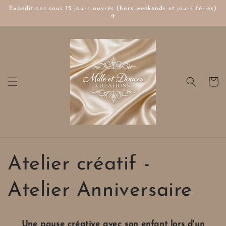
Skip to
Expéditions sous 15 jours ouvrés (hors weekends et jours fériés)
content
✈️
Cart
Atelier créatif -
Atelier Anniversaire
Une pause créative avec son enfant lors d'un